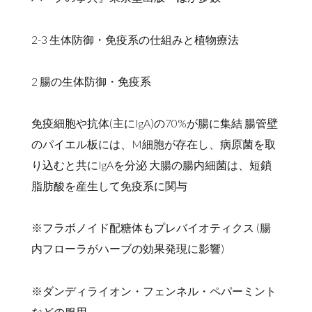
2-3 生体防御・免疫系の仕組みと植物療法
2 腸の生体防御・免疫系
免疫細胞や抗体(主にIgA)の70%が腸に集結 腸管壁
のパイエル板には、M細胞が存在し、病原菌を取
り込むと共にIgAを分泌 大腸の腸内細菌は、短鎖
脂肪酸を産生して免疫系に関与
※フラボノイド配糖体もプレバイオティクス (腸
内フローラがハーブの効果発現に影響)
※ダンディライオン・フェンネル・ペパーミント
などの服用