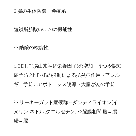
2 腸の生体防御・免疫系
短鎖脂肪酸(SCFA)の機能性
※ 酪酸の機能性
1.BDNF(脳由来神経栄養因子)の増加 ~ うつや認知
症予防 2.NF-κBの抑制による抗炎症作用 ~ アレル
ギー予防 3.アポトーシス誘導 ~ 大腸がんの予防
※ リーキーガット症候群 ~ ダンディライオン(イ
ヌリン)ネトル(クエルセチン) ※脳腸相関 脳→腸
腸→脳