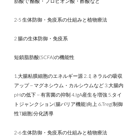
肪酸で 酪酸・プロピオン酸・酢酸など
2-5 生体防御・免疫系の仕組みと植物療法
2 腸の生体防御・免疫系
短鎖脂肪酸(SCFA)の機能性
1.大腸粘膜細胞のエネルギー源 2.ミネラルの吸収
アップ ~ マグネシウム・カルシウムなど 3.大腸内
pHの低下 ~ 有害菌の抑制 4.IgA産生を増強 5.タイ
トジャンクション(腸バリア機能)向上 6.Treg(制御
性T細胞)分化誘導
2-6 生体防御・免疫系の仕組みと植物療法