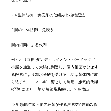
2-4 生体防御・免疫系の仕組みと植物療法
2 腸の生体防御・免疫系
腸内細菌による代謝
例 ~ オリゴ糖(ダンディライオン・バードック) 1.
小腸を通過して大腸に到達し、腸内細菌が分泌す
る酵素により加水分解を受ける 2.糖は菌体内に取
り込まれ、エネルギー源として利用 3.嫌気的代謝
(発酵)により、菌が短鎖脂肪酸(SCFA)を放出
※ 短鎖脂肪酸 ~ 腸内細菌が作る炭素数6未満の脂