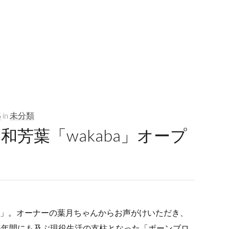
5
in
未分類
芳葉「wakaba」オープ
aba」。オーナーの葉月ちゃんからお声がけいただき、
5年間にも及ぶ現役生活の支柱となった「ボーンブロ