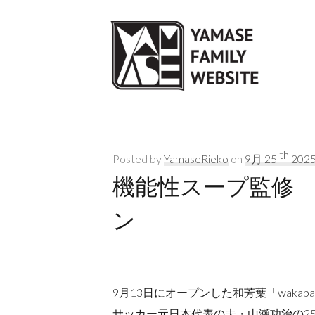
th
Posted by
YamaseRieko
on
9月 25
202
機能性スープ監修 和
ン
9月13日にオープンした和芳葉「wak
サッカー元日本代表の夫・山瀬功治の2