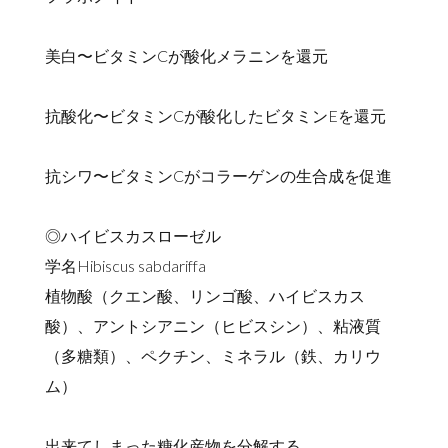
美白〜ビタミンCが酸化メラニンを還元
抗酸化〜ビタミンCが酸化したビタミンEを還元
抗シワ〜ビタミンCがコラーゲンの生合成を促進
◎ハイビスカスローゼル
学名Hibiscus sabdariffa
植物酸（クエン酸、リンゴ酸、ハイビスカス
酸）、アントシアニン（ヒビスシン）、粘液質
（多糖類）、ペクチン、ミネラル（鉄、カリウ
ム）
出来てしまった糖化産物を分解する