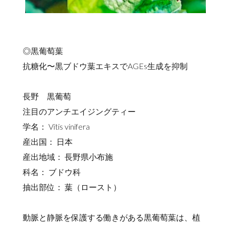
◎黒葡萄葉
抗糖化〜黒ブドウ葉エキスでAGEs生成を抑制
長野 黒葡萄
注目のアンチエイジングティー
学名： Vitis vinifera
産出国： 日本
産出地域： 長野県小布施
科名： ブドウ科
抽出部位： 葉（ロースト）
動脈と静脈を保護する働きがある黒葡萄葉は、植