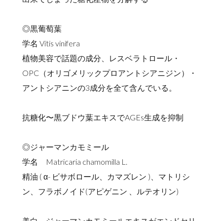
◎黒葡萄葉
学名 Vitis vinifera
植物美容で話題の成分、レスベラトロール・
OPC（オリゴメリックプロアントシアニジン）・
アントシアニンの3成分を全て含んでいる。
抗糖化〜黒ブドウ葉エキスでAGEs生成を抑制
◎ジャーマンカモミール
学名 Matricaria chamomilla L.
精油 ( α- ビサボロール、カマズレン )、マトリシ
ン、フラボノイド(アピゲニン 、ルテオリン)
美白 ジャーマンカモミールエキスがエンドセリ