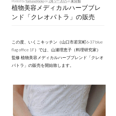
Posted by
YamaseRieko
on
2月 5
2025
in
未分類
植物美容メディカルハーブブレ
ンド「クレオパトラ」の販売
この度、いくこキッチン（山口市若宮町6-37 blue
flag office 1F）では、山瀬理恵子（料理研究家）
監修 植物美容メディカルハーブブレンド「クレオ
パトラ」の販売を開始致します。