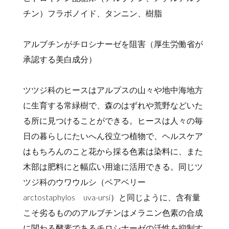
チン）フラボノイド、タンニン、樹脂
アルブチンがチロシナーゼを阻害（厚生労働省が
承認する美白成分）
ツツジ科のヒースはアルプスの山々や地中海地方
に生育する常緑樹で、森のはずれや荒野などいた
る所に見つけることができる。ヒースは人々の毎
日の暮らしにたいへん役立つ植物で、ヘルスケア
はもちろんのこと花から採る色素は染料に、また
木部は肥料にと幅広い用途に活用できる。同じツ
ツジ科のウワウルシ（ベアベリー
arctostaphylos uva-ursi）と同じように、含有量
こそ劣るもののアルブチンはメラニン色素の合成
に関わる酵素であるチロシナーゼの活性を抑制す