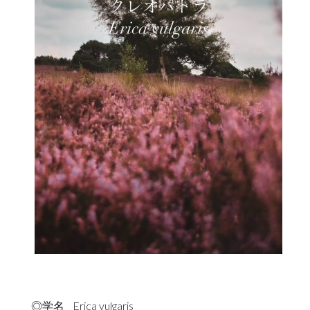
◎学名 Erica vulgaris