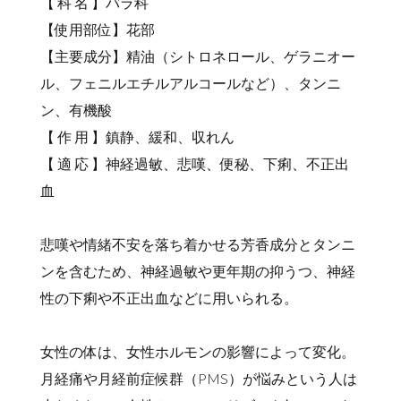
【 科 名 】バラ科
【使用部位】花部
【主要成分】精油（シトロネロール、ゲラニオー
ル、フェニルエチルアルコールなど）、タンニ
ン、有機酸
【 作 用 】鎮静、緩和、収れん
【 適 応 】神経過敏、悲嘆、便秘、下痢、不正出
血
悲嘆や情緒不安を落ち着かせる芳香成分とタンニ
ンを含むため、神経過敏や更年期の抑うつ、神経
性の下痢や不正出血などに用いられる。
女性の体は、女性ホルモンの影響によって変化。
月経痛や月経前症候群（PMS）が悩みという人は