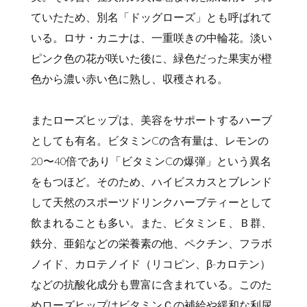
ていたため、別名「ドッグローズ」とも呼ばれて
いる。ロサ・カニナは、一重咲きの中輪花。淡い
ピンク色の花が咲いた後に、緑色だった果実が橙
色から濃い赤い色に熟し、収穫される。
またローズヒップは、美容をサポートするハーブ
としても有名。ビタミンCの含有量は、レモンの
20〜40倍であり「ビタミンCの爆弾」という異名
をもつほど。そのため、ハイビスカスとブレンド
して天然のスポーツドリンクハーブティーとして
飲まれることも多い。また、ビタミンＥ、Ｂ群、
鉄分、亜鉛などの栄養素の他、ペクチン、フラボ
ノイド、カロテノイド（リコピン、β-カロテン）
などの抗酸化成分も豊富に含まれている。このた
めローズヒップはビタミンＣの補給や緩和な利尿