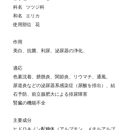
科名 ツツジ科
和名 エリカ
使用部位 花
作用
美白、抗菌、利尿、泌尿器の浄化、
適応
色素沈着、膀胱炎、関節炎、リウマチ、通風、
尿道炎などの泌尿器系感染症（尿酸を排出）、結
石予防、前立腺肥大による排尿障害
腎臓の機能不全
主要成分
ヒドロキノン配糖体（アルブチン、メチルアルブ