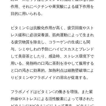
作用、それにペクチンや果実酸による緩下作用を
目的に用いられる。
ビタミンＣは抗酸化作用が高く、疲労回復やスト
レス緩和に必須栄養源。筋肉運動によって生まれ
る疲労物質を除去し、コラーゲンの生成にも関
与。シミやしわの予防にハイビスカスとブレンド
して美容茶としたり、感染時、ストレス環境下で
用いる。発熱時の口渇に茶剤を冷やして服用する
と口の渇きに効果的。加熱利点は細胞壁破壊によ
りビタミンやフラボノイドの溶出が促進する。
フラボノイドはビタミンCの働きを増強。また紫
外線やストレスによる活性酸素によって壊された
ビタミンEはビタミンCによって再生。ビタミンC