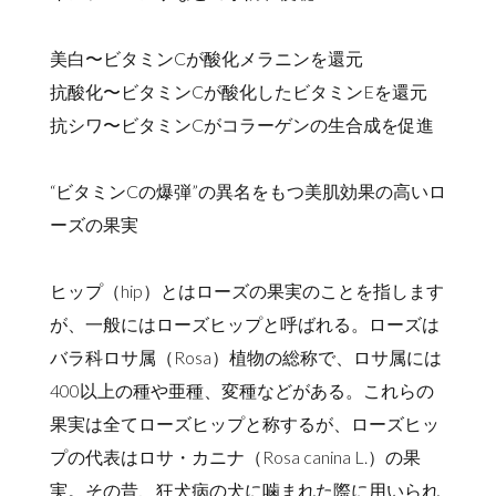
美白〜ビタミンCが酸化メラニンを還元
抗酸化〜ビタミンCが酸化したビタミンEを還元
抗シワ〜ビタミンCがコラーゲンの生合成を促進
“ビタミンCの爆弾”の異名をもつ美肌効果の高いロ
ーズの果実
ヒップ（hip）とはローズの果実のことを指します
が、一般にはローズヒップと呼ばれる。ローズは
バラ科ロサ属（Rosa）植物の総称で、ロサ属には
400以上の種や亜種、変種などがある。これらの
果実は全てローズヒップと称するが、ローズヒッ
プの代表はロサ・カニナ（Rosa canina L.）の果
実。その昔、狂犬病の犬に噛まれた際に用いられ