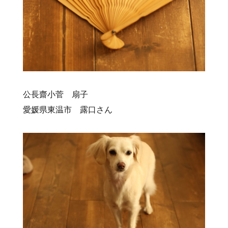
公長齋小菅 扇子
愛媛県東温市 露口さん