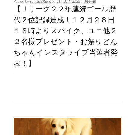
Posted by
YamaseRieko
on
1月 18
2022
in
未分類
【Ｊリーグ２２年連続ゴール歴
代２位記録達成！１２月２８日
１８時よりスパイク、ユニ他２
２名様プレゼント・お祭りどん
ちゃんインスタライブ当選者発
表！】