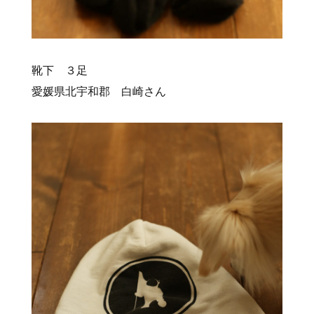
靴下 ３足
愛媛県北宇和郡 白崎さん