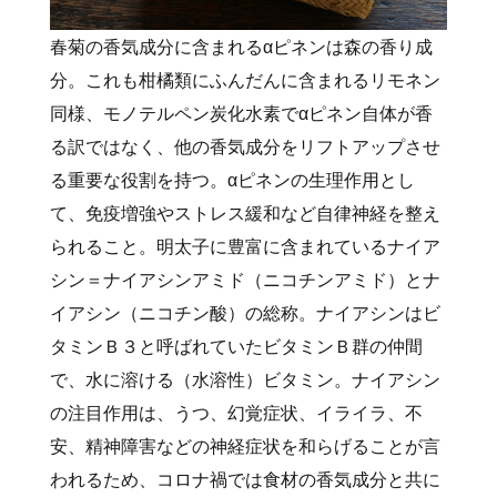
春菊の香気成分に含まれるαピネンは森の香り成
分。これも柑橘類にふんだんに含まれるリモネン
同様、モノテルペン炭化水素でαピネン自体が香
る訳ではなく、他の香気成分をリフトアップさせ
る重要な役割を持つ。αピネンの生理作用とし
て、免疫増強やストレス緩和など自律神経を整え
られること。明太子に豊富に含まれているナイア
シン＝ナイアシンアミド（ニコチンアミド）とナ
イアシン（ニコチン酸）の総称。ナイアシンはビ
タミンＢ３と呼ばれていたビタミンＢ群の仲間
で、水に溶ける（水溶性）ビタミン。ナイアシン
の注目作用は、うつ、幻覚症状、イライラ、不
安、精神障害などの神経症状を和らげることが言
われるため、コロナ禍では食材の香気成分と共に