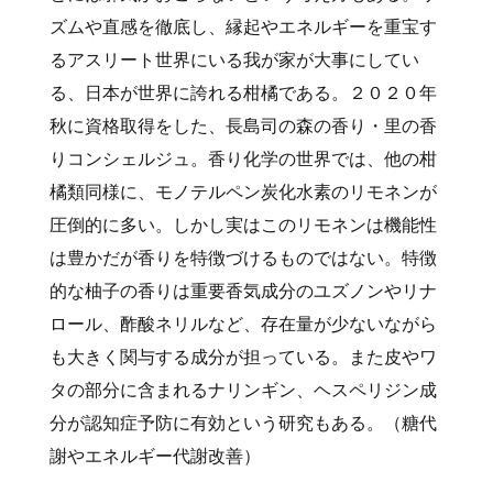
ズムや直感を徹底し、縁起やエネルギーを重宝す
るアスリート世界にいる我が家が大事にしてい
る、日本が世界に誇れる柑橘である。２０２０年
秋に資格取得をした、長島司の森の香り・里の香
りコンシェルジュ。香り化学の世界では、他の柑
橘類同様に、モノテルペン炭化水素のリモネンが
圧倒的に多い。しかし実はこのリモネンは機能性
は豊かだが香りを特徴づけるものではない。特徴
的な柚子の香りは重要香気成分のユズノンやリナ
ロール、酢酸ネリルなど、存在量が少ないながら
も大きく関与する成分が担っている。また皮やワ
タの部分に含まれるナリンギン、ヘスペリジン成
分が認知症予防に有効という研究もある。（糖代
謝やエネルギー代謝改善）