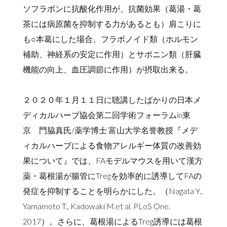
ソフラボンに抗酸化作用が、抗菌効果（葛湯・葛
茶には病原菌を抑制する力があるとも）肩こりに
も○本葛にした場合、フラボノイド類（ホルモン
補助、神経系の安定に作用）とサポニン類（肝臓
機能の向上、血圧調節に作用）が摂取出来る。
２０２０年１月１１日に聴講したばかりの日本メ
ディカルハーブ協会第二回学術フォーラムin東
京 門脇真氏/薬学博士 富山大学名誉教授『メデ
ィカルハーブによる食物アレルギー体質の改善効
果について』では、FAモデルマウスを用いて漢方
薬・葛根湯が腸管にTregを効率的に誘導してFAの
発症を抑制することを明らかにした。（Nagata Y.,
Yamamoto T., Kadowaki M.et al. PLoS One.
2017）。さらに、葛根湯によるTreg誘導には葛根