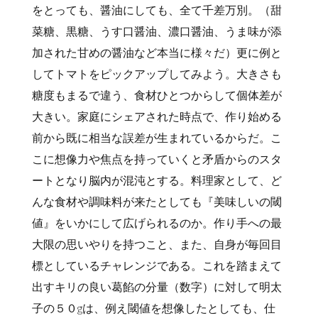
をとっても、醤油にしても、全て千差万別。（甜
菜糖、黒糖、うす口醤油、濃口醤油、うま味が添
加された甘めの醤油など本当に様々だ）更に例と
してトマトをピックアップしてみよう。大きさも
糖度もまるで違う、食材ひとつからして個体差が
大きい。家庭にシェアされた時点で、作り始める
前から既に相当な誤差が生まれているからだ。こ
こに想像力や焦点を持っていくと矛盾からのスタ
ートとなり脳内が混沌とする。料理家として、ど
んな食材や調味料が来たとしても『美味しいの閾
値』をいかにして広げられるのか。作り手への最
大限の思いやりを持つこと、また、自身が毎回目
標としているチャレンジである。これを踏まえて
出すキリの良い葛餡の分量（数字）に対して明太
子の５０gは、例え閾値を想像したとしても、仕