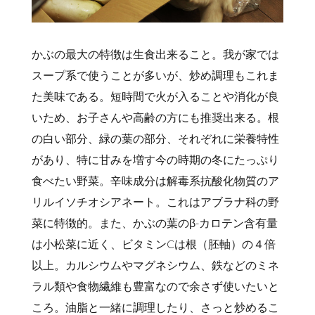
かぶの最大の特徴は生食出来ること。我が家では
スープ系で使うことが多いが、炒め調理もこれま
た美味である。短時間で火が入ることや消化が良
いため、お子さんや高齢の方にも推奨出来る。根
の白い部分、緑の葉の部分、それぞれに栄養特性
があり、特に甘みを増す今の時期の冬にたっぷり
食べたい野菜。辛味成分は解毒系抗酸化物質のア
リルイソチオシアネート。これはアブラナ科の野
菜に特徴的。また、かぶの葉のβ-カロテン含有量
は小松菜に近く、ビタミンCは根（胚軸）の４倍
以上。カルシウムやマグネシウム、鉄などのミネ
ラル類や食物繊維も豊富なので余さず使いたいと
ころ。油脂と一緒に調理したり、さっと炒めるこ