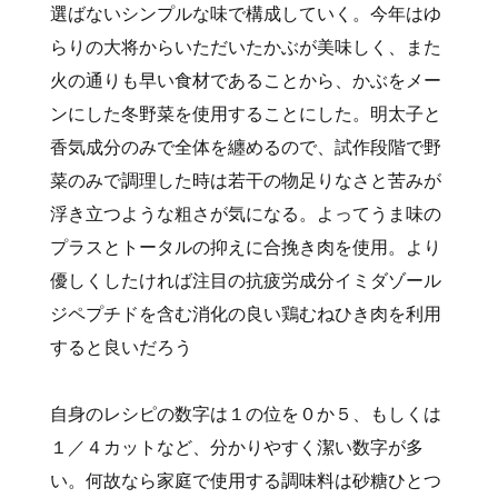
選ばないシンプルな味で構成していく。今年はゆ
らりの大将からいただいたかぶが美味しく、また
火の通りも早い食材であることから、かぶをメー
ンにした冬野菜を使用することにした。明太子と
香気成分のみで全体を纏めるので、試作段階で野
菜のみで調理した時は若干の物足りなさと苦みが
浮き立つような粗さが気になる。よってうま味の
プラスとトータルの抑えに合挽き肉を使用。より
優しくしたければ注目の抗疲労成分イミダゾール
ジペプチドを含む消化の良い鶏むねひき肉を利用
すると良いだろう
自身のレシピの数字は１の位を０か５、もしくは
１／４カットなど、分かりやすく潔い数字が多
い。何故なら家庭で使用する調味料は砂糖ひとつ