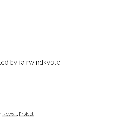
 fairwindkyoto
n
News!!
,
Project