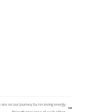
 on our journey by receiving energy
through presence of each other.