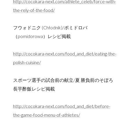
http://cocokara-next.com/athlete_celeb/force-with-
the-rely-of-the-food/
フウォドニク (Chłodnik)/ポミドロバ
（pomidorowa）レシピ掲載
http://cocokara-next.com/food_and_diet/eating-the-
polish-cuisine/
スポーツ選手の試合前の献立/夏 勝負前のそぼろ
長芋酢飯レシピ掲載
http://cocokara-next.com/food_and_diet/before-
the-game-food-menu-of-athletes/