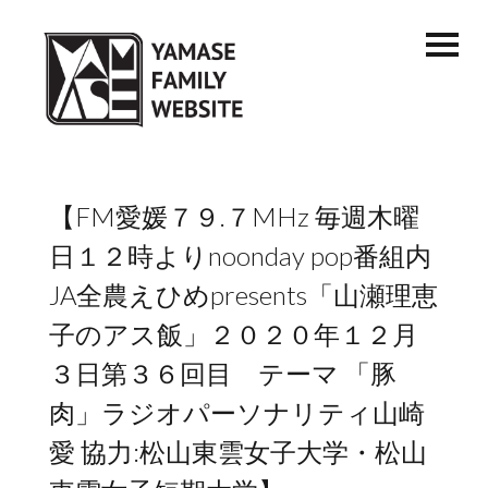
【FM愛媛７９.７MHz 毎週木曜
日１２時よりnoonday pop番組内
JA全農えひめpresents「山瀬理恵
子のアス飯」２０２０年１２月
３日第３６回目 テーマ 「豚
肉」ラジオパーソナリティ山崎
愛 協力:松山東雲女子大学・松山