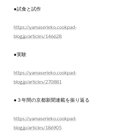
●試食と試作
https://yamaserieko.cookpad-
blog.jp/articles/146628
●実験
https://yamaserieko.cookpad-
blog.jp/articles/270881
●３年間の京都新聞連載を振り返る
https://yamaserieko.cookpad-
blog.jp/articles/186905