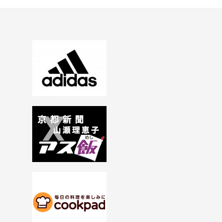
シ
ョ
ン