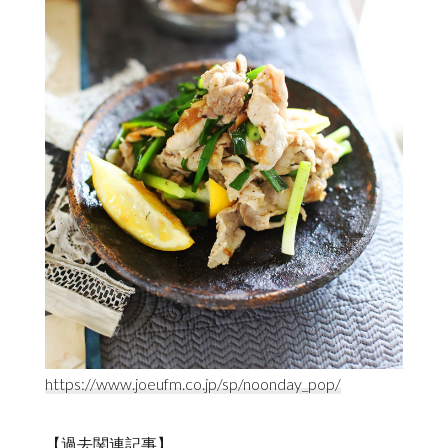
https://www.joeufm.co.jp/sp/noonday_pop/
【過去関連記事】