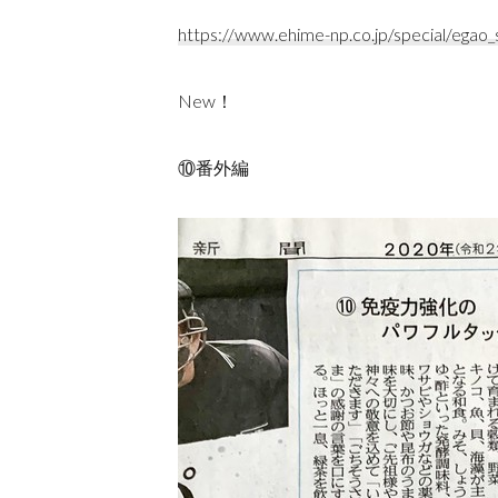
https://www.ehime-np.co.jp/special/egao_
New！
⑩番外編