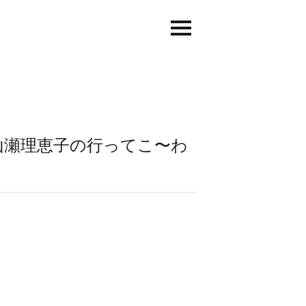
山瀬理恵子の行ってこ〜わ