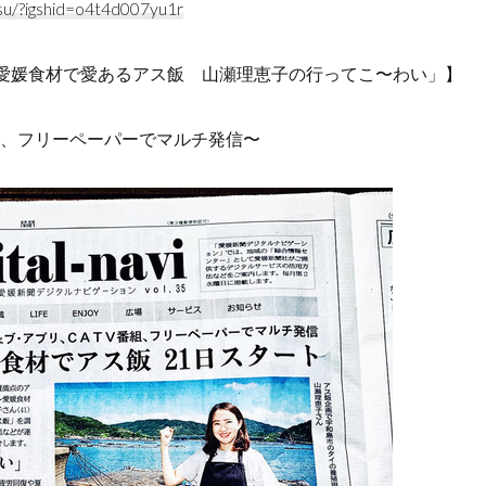
su/?igshid=o4t4d007yu1r
 「愛媛食材で愛あるアス飯 山瀬理恵子の行ってこ〜わい」】
、フリーペーパーでマルチ発信〜