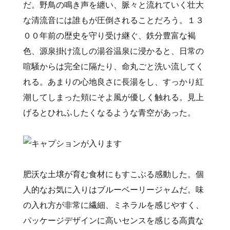
だ。野鳥の鳴き声を纏い、脈々と流れていく壮大
な清流音には誰もが圧倒されることだろう。１３
００年前の歴史を守り受け継ぐ、鉄分豊富な褐
色、源泉掛け流しの湯谷温泉に浸かると、日常の
喧騒からは完全に隔たり、命丸ごと洗い流してく
れる。あまりの心地良さに長湯をし、すっかり紅
潮してしまった頬にそよ風が優しく触れる。見上
げるとひれふしたくなるような青空があった。
肥沃な土壌が育む食材にもすこぶる感動した。個
人的なお気に入りはブルーベーリージャムだ。味
の入れ方が非常に繊細、ミネラルを感じやすく、
パッケージデザインに高いセンスを感じる高貴な