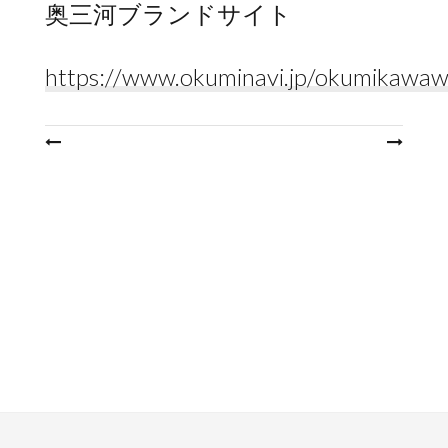
奥三河ブランドサイト
https://www.okuminavi.jp/okumikawaw
投
稿
ナ
ビ
ゲ
ー
シ
ョ
ン