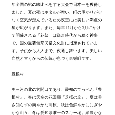
年全国の鮎の味比べをする大会で日本一を獲得し
ました。夏の夜はホタルが舞い、町の明かりが少
なく空気が澄んでいるため夜空には美しい満点の
星が広がります。また、毎年11月から3月にかけ
て開催される「花祭」は鎌倉時代から続く神事
で、国の重要無形民俗文化財に指定されていま
す。子供から大人まで、夜通し舞います。美しい
自然と古くからの伝統が息づく東栄町です。
豊根村
奥三河の北の玄関口であり、愛知のてっぺん『豊
根村』。春は天空の花回廊『芝桜の丘』、夏は暑
さ知らずの爽やかな高原、秋は色鮮やかににぎや
かな山々、冬は愛知県唯一のスキー場。緑豊かな