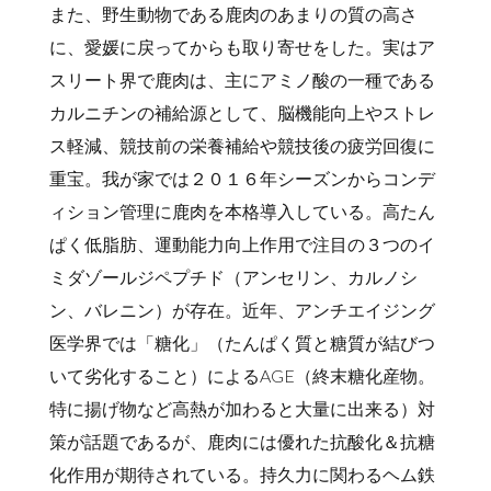
また、野生動物である鹿肉のあまりの質の高さ
に、愛媛に戻ってからも取り寄せをした。実はア
スリート界で鹿肉は、主にアミノ酸の一種である
カルニチンの補給源として、脳機能向上やストレ
ス軽減、競技前の栄養補給や競技後の疲労回復に
重宝。我が家では２０１６年シーズンからコンデ
ィション管理に鹿肉を本格導入している。高たん
ぱく低脂肪、運動能力向上作用で注目の３つのイ
ミダゾールジペプチド（アンセリン、カルノシ
ン、バレニン）が存在。近年、アンチエイジング
医学界では「糖化」（たんぱく質と糖質が結びつ
いて劣化すること）によるAGE（終末糖化産物。
特に揚げ物など高熱が加わると大量に出来る）対
策が話題であるが、鹿肉には優れた抗酸化＆抗糖
化作用が期待されている。持久力に関わるヘム鉄