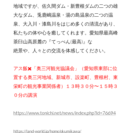
地域ですが、佐久間ダム・新豊根ダムの二つの雄
大なダム、兎鹿嶋温泉・湯の島温泉の二つの温
泉、大入川・漆島川をはじめ多くの清流があり、
私たちの体や心を癒してくれます。愛知県最高峰
茶臼山高原麓の『てっぺん(最高)』な
絶景や、人々との交流を体感してください。
アス飯✖️「奥三河観光協議会」（愛知県東部に位
置する奥三河地域、新城市、設楽町、豊根村、東
栄町の観光事業関係者）１３時３０分〜１５時３
０分の講演
https://www.tonichi.net/news/index.php?id=76694
https://land-world.jp/home/okumikawa/