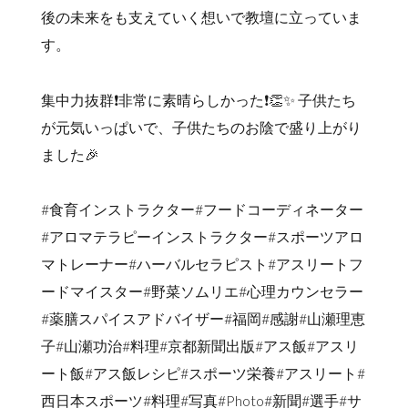
後の未来をも支えていく想いで教壇に立っていま
す。
集中力抜群❗️非常に素晴らしかった❗️👏✨ 子供たち
が元気いっぱいで、子供たちのお陰で盛り上がり
ました🎉
#食育インストラクター#フードコーディネーター
#アロマテラピーインストラクター#スポーツアロ
マトレーナー#ハーバルセラピスト#アスリートフ
ードマイスター#野菜ソムリエ#心理カウンセラー
#薬膳スパイスアドバイザー#福岡#感謝#山瀬理恵
子#山瀬功治#料理#京都新聞出版#アス飯#アスリ
ート飯#アス飯レシピ#スポーツ栄養#アスリート#
西日本スポーツ#料理#写真#Photo#新聞#選手#サ