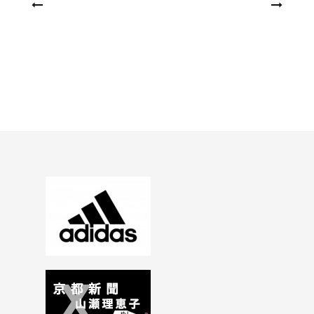
投
稿
ナ
ビ
ゲ
ー
シ
ョ
ン