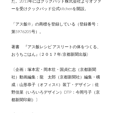
た。2013年にはクックパッド株式会社よりオファ
ーを受けクックパッド公式kitchenを開設。
「アス飯®」の商標を登録している（登録番号：
第5976205号）。
著書 『アス飯レシピ アスリートの体をつくる、
おうちごはん』(２０１７年/京都新聞出版)
〔企画：塚本宏・岡本壮・国貞仁志（京都新聞
社）動画編集：龍 太郎（京都新聞社）編集・構
成：山形恭子（オフィスK）装丁・デザイン：佐
野佳菜（いろいろデザイン）DTP：今岡弓子（京
都新聞印刷）〕