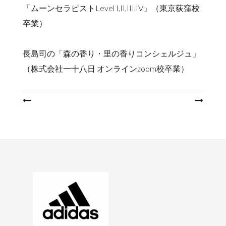
「ムーンセラピストLevel I,II,III,IV」（東京荻窪校
卒業）
長島司の「森の香り・里の香りコンシェルジュ」
（株式会社一十八日 オンラインzoom校卒業）
投
稿
ナ
ビ
ゲ
ー
シ