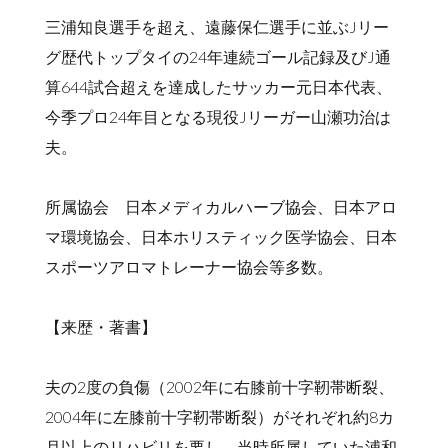
三浦知良選手を超え、遠藤保仁選手に並ぶJリー
グ歴代トップタイの24年連続ゴール記録及びJ通
算644試合超えを達成したサッカー元日本代表、
今季プロ24年目となる現役Jリーガー山瀬功治は
夫。
所属協会 日本メディカルハーブ協会、日本アロ
マ環境協会、日本ホリスティック医学協会、日本
スポーツアロマトレーナー協会等多数。
【来歴・著書】
夫の2度の負傷（2002年に右膝前十字靭帯断裂、
2004年に左膝前十字靭帯断裂）がそれぞれ約8カ
月以上のリハビリを要し、当時所属していた浦和