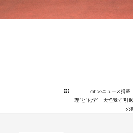
Yahooニュース掲
理”と“化学” 大怪我で“
の