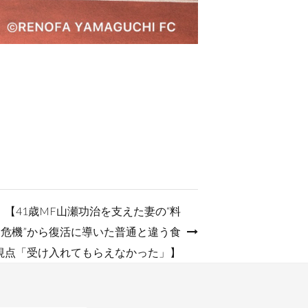
載 【41歳MF山瀬功治を支えた妻の“料
引退危機”から復活に導いた普通と違う食
視点「受け入れてもらえなかった」】