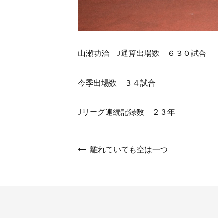
山瀬功治 J通算出場数 ６３０試合
今季出場数 ３４試合
Jリーグ連続記録数 ２３年
投
離れていても空は一つ
稿
ナ
ビ
ゲ