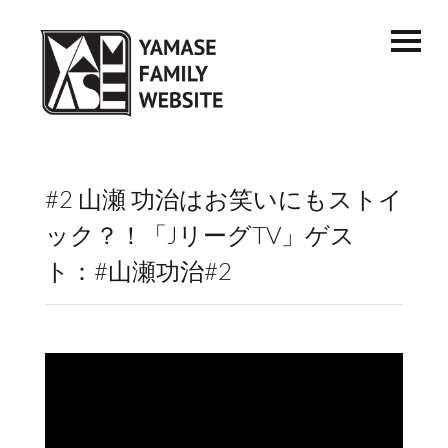
#2 山瀬 功治はお笑いにもストイ
ック？！「JリーグTV」ゲス
ト：#山瀬功治#2