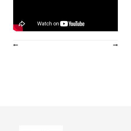
投
稿
ナ
ビ
ゲ
ー
シ
ョ
ン