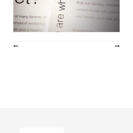
投
稿
ナ
ビ
ゲ
ー
シ
ョ
ン