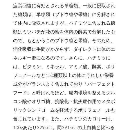
疲労回復に有効とされる単糖類。一般に摂取され
た糖類は、単糖類（ブドウ糖や果糖）に分解され
て体内に吸収されますが、ハチミツに含まれる糖
類はミツバチが花の蜜を体内の酵素で分解したも
ので、もとからこのブドウ糖と果糖。そのため、
消化吸収に手間がかからず、ダイレクトに体のエ
ネルギー源になるのです。さらに、ハチミツに
は、ビタミン、ミネラル、アミノ酸、酵素、ポリ
フェノールなど150種類以上の体にうれしい栄養
成分がバランスよく含まれており「パーフェクト
フード」と呼ばれるほど。腸内環境を整えるグル
コン酸やオリゴ糖、抗酸化・抗炎症作用でメタボ
リックシンドロームを軽減するポリフェノールも
含まれています。また、ハチミツのカロリーは、
100gあたり329kcal。同391kcalの上白糖と比べる