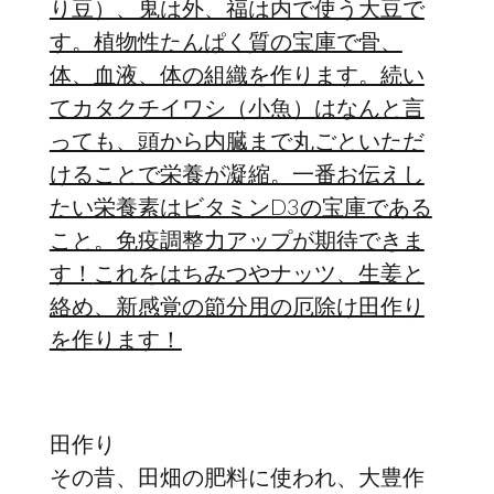
り豆）、鬼は外、福は内で使う大豆で
す。植物性たんぱく質の宝庫で骨、
体、血液、体の組織を作ります。続い
てカタクチイワシ（小魚）はなんと言
っても、頭から内臓まで丸ごといただ
けることで栄養が凝縮。一番お伝えし
たい栄養素はビタミンD3の宝庫である
こと。免疫調整力アップが期待できま
す！
これをはちみつやナッツ、生姜と
絡め、新感覚の節分用の厄除け田作り
を作ります！
田作り
その昔、田畑の肥料に使われ、大豊作