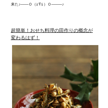
来た♪───Ｏ（≧∇≦）Ｏ────♪
超簡単！おせち料理の田作りの概念が
変わるはず！