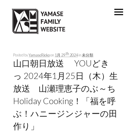
th
Posted by
YamaseRieko
on
1月 29
2024
in
未分類
山口朝日放送 YOUどき
っ 2024年1月25日（木）生
放送 山瀬理恵子のぶ～ち
Holiday Cooking！「福を呼
ぶ！ハニージンジャーの田
作り」