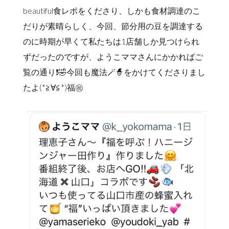
beautiful食レポをくださり、しかも食材調達のこ
だりが素晴らしく、今回、節分用の豆を調達する
のに時期が早くて私たちは1店舗しか見つけられ
ずだったのですが、ようこママさんにかかればご
覧の通り❗️🤣今回も魔法🪄🧙をかけてくださりまし
たよ(*≧∀≦*)福㊗️