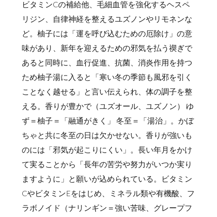
ビタミンCの補給他、毛細血管を強化するヘスペ
リジン、自律神経を整えるユズノンやリモネンな
ど。柚子には「運を呼び込むための厄除け」の意
味があり、新年を迎えるための邪気を払う禊ぎで
あると同時に、血行促進、抗菌、消炎作用を持つ
ため柚子湯に入ると「寒い冬の季節も風邪を引く
ことなく越せる」と言い伝えられ、体の調子を整
える。香りが豊かで（ユズオール、ユズノン） ゆ
ず＝柚子＝「融通がきく」 冬至＝「湯治」。かぼ
ちゃと共に冬至の日は欠かせない。香りが強いも
のには「邪気が起こりにくい」。長い年月をかけ
て実ることから「長年の苦労や努力がいつか実り
ますように」と願いが込められている。ビタミン
CやビタミンEをはじめ、ミネラル類や有機酸、フ
ラボノイド（ナリンギン＝強い苦味、グレープフ