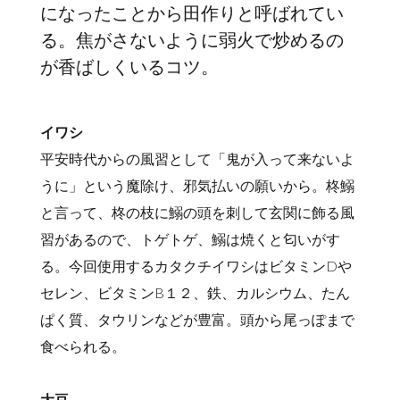
になったことから田作りと呼ばれてい
る。焦がさないように弱火で炒めるの
が香ばしくいるコツ。
イワシ
平安時代からの風習として「鬼が入って来ないよ
うに」という魔除け、邪気払いの願いから。柊鰯
と言って、柊の枝に鰯の頭を刺して玄関に飾る風
習があるので、トゲトゲ、鰯は焼くと匂いがす
る。今回使用するカタクチイワシはビタミンDや
セレン、ビタミンB１２、鉄、カルシウム、たん
ぱく質、タウリンなどが豊富。頭から尾っぽまで
食べられる。
大豆