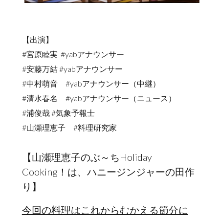
【出演】
#宮原睦実 #yabアナウンサー
#安藤万結 #yabアナウンサー
#中村萌音 #yabアナウンサー（中継）
#清水春名 #yabアナウンサー（ニュース）
#浦俊哉 #気象予報士
#山瀬理恵子 #料理研究家
【山瀬理恵子のぶ～ちHoliday
Cooking！は、ハニージンジャーの田作
り】
今回の料理はこれからむかえる節分に