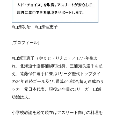
#山瀬功治 #山瀬理恵子
[プロフィール]
#山瀬理恵子（やませ・りえこ）／1977年生ま
れ、北海道十勝郡浦幌町出身。三浦知良選手を超
え、遠藤保仁選手に並ぶJリーグ歴代トップタイ
の24年連続ゴール及びJ通算640試合超え達成のサ
ッカー元日本代表、現役24年目のJリーガー山瀬
功治は夫。
小学校教諭を経て現在はアスリート向けの料理を