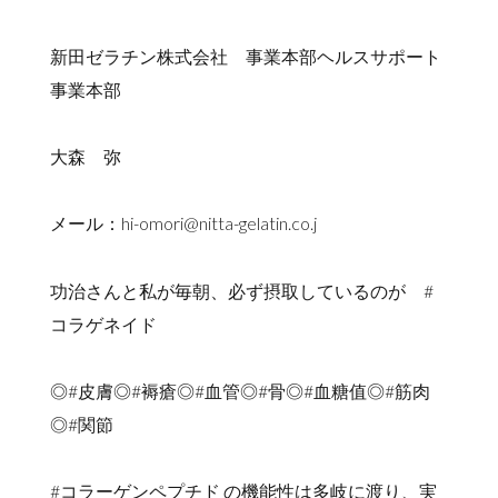
新田ゼラチン株式会社 事業本部ヘルスサポート
事業本部
大森 弥
メール：hi-omori@nitta-gelatin.co.j
功治さんと私が毎朝、必ず摂取しているのが #
コラゲネイド
◎#皮膚◎#褥瘡◎#血管◎#骨◎#血糖值◎#筋肉
◎#関節
#コラーゲンペプチド の機能性は多岐に渡り、実