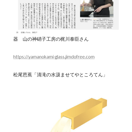
器 山の神硝子工房の梶川泰臣さん
https://yamanokami-glass.jimdofree.com
松尾芭蕉「清滝の水汲ませてやところてん」