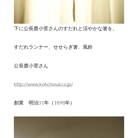
下に公長齋小菅さんのすだれと涼やかな箸を。
すだれランナー、せせらぎ箸、風鈴
公長齋小菅さん
http://www.kohchosai.co.jp/
創業 明治31年（1898年）