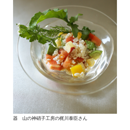
器 山の神硝子工房の梶川泰臣さん