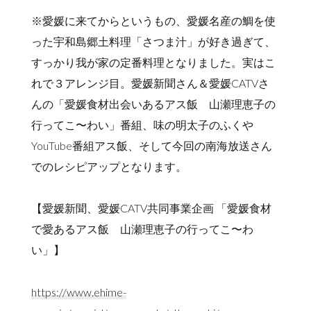
※愛媛に来てからというもの、愛媛名産の鯛を使
った宇和島郷土料理「さつま汁」が好き過ぎて、
すっかり我が家の定番料理となりました。実はこ
れで３アレンジ目。愛媛新聞さん＆愛媛CATVさ
んの「愛媛食材出会いあるアス飯 山瀬理恵子の
行ってこ〜わい」番組、味の明太子のふくや
YouTube番組アス飯、そして今回の南海放送さん
でのレシピアップとなります。
【愛媛新聞、愛媛CATV共同事業企画 「愛媛食材
で愛あるアス飯 山瀬理恵子の行ってこ〜わ
い」】
https://www.ehime-