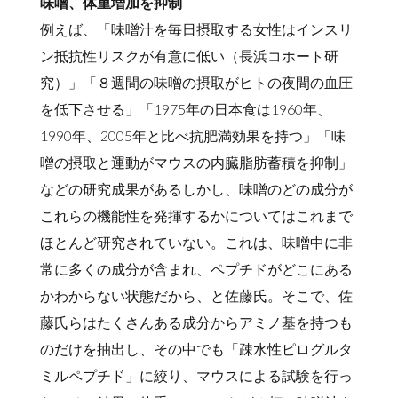
味噌、体重増加を抑制
例えば、「味噌汁を毎日摂取する女性はインスリ
ン抵抗性リスクが有意に低い（長浜コホート研
究）」「８週間の味噌の摂取がヒトの夜間の血圧
を低下させる」「1975年の日本食は1960年、
1990年、2005年と比べ抗肥満効果を持つ」「味
噌の摂取と運動がマウスの内臓脂肪蓄積を抑制」
などの研究成果があるしかし、味噌のどの成分が
これらの機能性を発揮するかについてはこれまで
ほとんど研究されていない。これは、味噌中に非
常に多くの成分が含まれ、ペプチドがどこにある
かわからない状態だから、と佐藤氏。そこで、佐
藤氏らはたくさんある成分からアミノ基を持つも
のだけを抽出し、その中でも「疎水性ピログルタ
ミルペプチド」に絞り、マウスによる試験を行っ