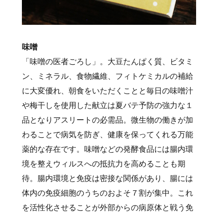
味噌
「味噌の医者ごろし」。大豆たんぱく質、ビタミ
ン、ミネラル、食物繊維、フィトケミカルの補給
に大変優れ、朝食をいただくことと毎日の味噌汁
や梅干しを使用した献立は夏バテ予防の強力な１
品となりアスリートの必需品。微生物の働きが加
わることで病気を防ぎ、健康を保ってくれる万能
薬的な存在です。味噌などの発酵食品には腸内環
境を整えウィルスへの抵抗力を高めることも期
待。腸内環境と免疫は密接な関係があり、腸には
体内の免疫細胞のうちのおよそ７割が集中。これ
を活性化させることが外部からの病原体と戦う免