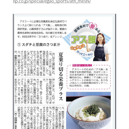
np.co.jp/special/egao_sports/ath_meshi/