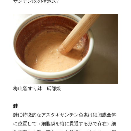
サンチン(b)の構造式 /
梅山窯 すり鉢 砥部焼
鮭
鮭に特徴的なアスタキサンチン色素は細胞膜全体
に位置して（細胞膜を縦に貫通する形で存在）細